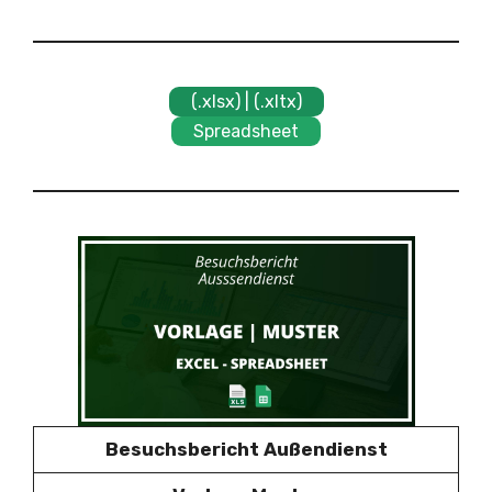
(.xlsx) | (.xltx)
Spreadsheet
Besuchsbericht Außendienst