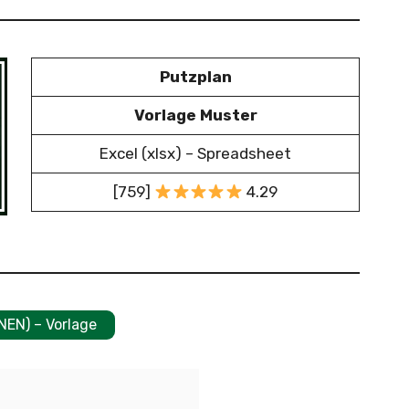
Putzplan
Vorlage Muster
Excel (xlsx) – Spreadsheet
[759]
4.29
NEN) – Vorlage