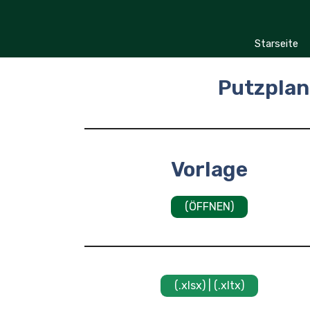
Zum
Inhalt
springen
Starseite
Putzplan
Vorlage
(ÖFFNEN)
(.xlsx) | (.xltx)