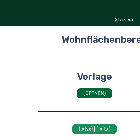
Zum
Inhalt
springen
Starseite
Wohnflächenbere
Vorlage
(ÖFFNEN)
(.xlsx) | (.xltx)